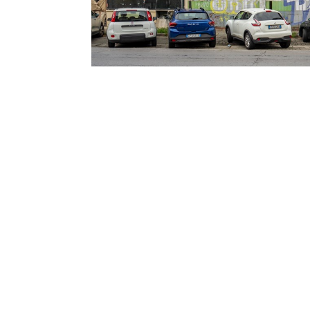
‹
LOCATION
In capannone da ristrutturare in zona ad alto sco
vendita una porzione di immobile. La planimetria 
B di Mq. 65 Altezza 482 cm. Il prezzo richiesto co
muro di testa, la realizzazione del muro di divisione