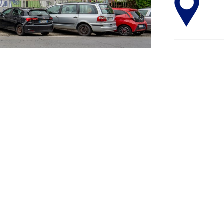
›
rrimento e grande visibilità proponiamo in
allegata si riferisce alla porzione denominata
mprende il rifacimento e la sanificazione del
 dalle altre unità confinanti, il lastrico solare,