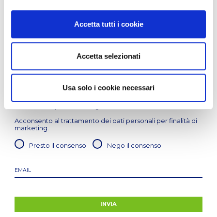
Oltre zona giorno, cucina e servizi
Accetta tutti i cookie
LASCIA LA TUA MAIL PER RIMANERE SEMPRE
AGGIORNATO
Accetta selezionati
Acconsento al trattamento dei dati personali anche
sensibili / particolari, per finalità relativa
all'adempimento dell'incarico conferito come previsto
Usa solo i cookie necessari
dall'
informativa sulla privacy
. Negando il consenso,
non sarà possibile erogare il servizio richiesto.
Acconsento al trattamento dei dati personali per finalità di
marketing.
Presto il consenso
Nego il consenso
INVIA