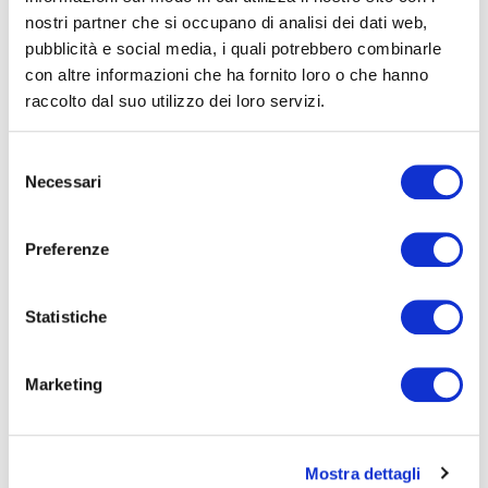
nostri partner che si occupano di analisi dei dati web,
pubblicità e social media, i quali potrebbero combinarle
RESIDENZIALE
BUSINESS
con altre informazioni che ha fornito loro o che hanno
raccolto dal suo utilizzo dei loro servizi.
VENDITA
LOCAZIONE
Selezione
Necessari
del
consenso
Preferenze
×
Casa d'epoca
×
Vicino a luoghi di aggregazione
Statistiche
×
Vicino a metro e stazioni
×
Zona di pregio
Marketing
Mostra dettagli