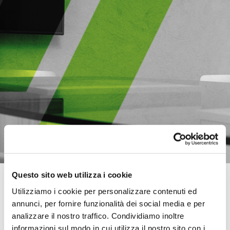
Questo sito web utilizza i cookie
RICERCA PERSONALIZZATA
Utilizziamo i cookie per personalizzare contenuti ed
annunci, per fornire funzionalità dei social media e per
Vuoi che Investitalia ti informi ogni volta che dispone di un nuovo
immobile di tuo interesse?
analizzare il nostro traffico. Condividiamo inoltre
Indica qui i parametri della tua ricerca con la tua email e sarai subito a
informazioni sul modo in cui utilizza il nostro sito con i
conoscenza delle nuove opportunità.