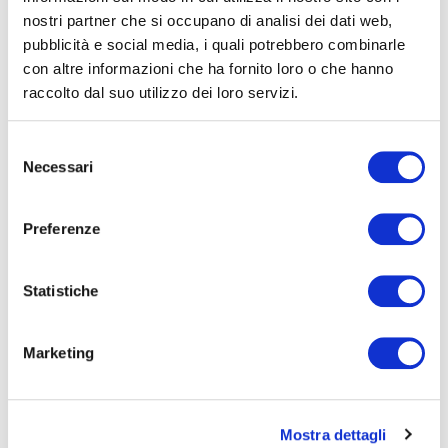
nostri partner che si occupano di analisi dei dati web,
pubblicità e social media, i quali potrebbero combinarle
RESIDENZIALE
BUSINESS
con altre informazioni che ha fornito loro o che hanno
raccolto dal suo utilizzo dei loro servizi.
VENDITA
LOCAZIONE
Selezione
Necessari
del
consenso
Preferenze
×
Auto
×
Green e parchi
×
Nuove costruzioni
Statistiche
×
Pet Friendly
×
Spazio esterno
Marketing
Mostra dettagli