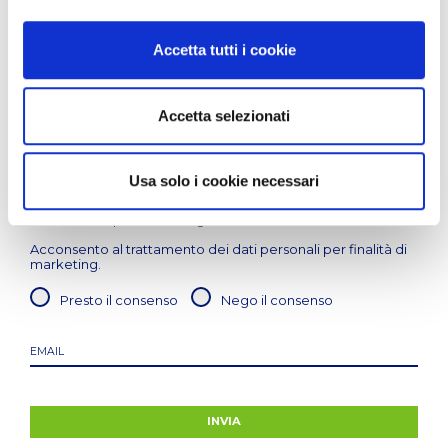
Oltre zona giorno, cucina e servizi
Accetta tutti i cookie
LASCIA LA TUA MAIL PER RIMANERE SEMPRE
AGGIORNATO
Accetta selezionati
Acconsento al trattamento dei dati personali anche
sensibili / particolari, per finalità relativa
all'adempimento dell'incarico conferito come previsto
Usa solo i cookie necessari
dall'
informativa sulla privacy
. Negando il consenso,
non sarà possibile erogare il servizio richiesto.
Acconsento al trattamento dei dati personali per finalità di
marketing.
Presto il consenso
Nego il consenso
INVIA