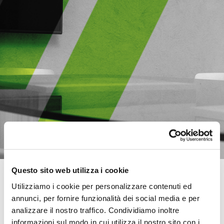
Questo sito web utilizza i cookie
RICERCA PERSONALIZZATA
Utilizziamo i cookie per personalizzare contenuti ed
annunci, per fornire funzionalità dei social media e per
Vuoi che Investitalia ti informi ogni volta che dispone di un nuovo
immobile di tuo interesse?
analizzare il nostro traffico. Condividiamo inoltre
Indica qui i parametri della tua ricerca con la tua email e sarai subito a
informazioni sul modo in cui utilizza il nostro sito con i
conoscenza delle nuove opportunità.